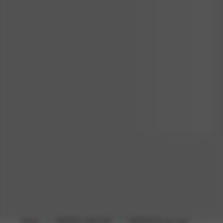
Home
OMODA-JAECOO
OMODA
Terug naar