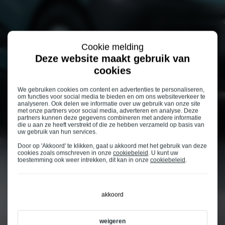
Cookie melding
Deze website maakt gebruik van
cookies
We gebruiken cookies om content en advertenties te personaliseren,
om functies voor social media te bieden en om ons websiteverkeer te
analyseren. Ook delen we informatie over uw gebruik van onze site
met onze partners voor social media, adverteren en analyse. Deze
partners kunnen deze gegevens combineren met andere informatie
die u aan ze heeft verstrekt of die ze hebben verzameld op basis van
uw gebruik van hun services.
Door op 'Akkoord' te klikken, gaat u akkoord met het gebruik van deze
cookies zoals omschreven in onze
cookiebeleid
. U kunt uw
toestemming ook weer intrekken, dit kan in onze
cookiebeleid
.
akkoord
weigeren