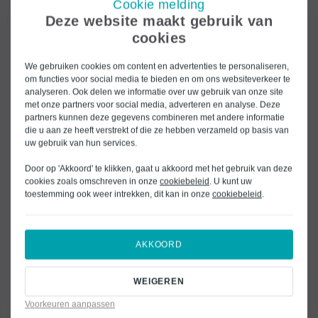
Cookie melding
Deze website maakt gebruik van
cookies
We gebruiken cookies om content en advertenties te personaliseren,
om functies voor social media te bieden en om ons websiteverkeer te
analyseren. Ook delen we informatie over uw gebruik van onze site
met onze partners voor social media, adverteren en analyse. Deze
partners kunnen deze gegevens combineren met andere informatie
die u aan ze heeft verstrekt of die ze hebben verzameld op basis van
uw gebruik van hun services.
Door op 'Akkoord' te klikken, gaat u akkoord met het gebruik van deze
cookies zoals omschreven in onze
cookiebeleid
. U kunt uw
toestemming ook weer intrekken, dit kan in onze
cookiebeleid
.
AKKOORD
WEIGEREN
Voorkeuren aanpassen