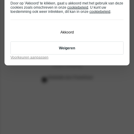
Alle Mitsubishi occasions
Door op 'Akkoord' te klikken, gaat u akkoord met het gebruik van deze
Onderhoud en service voor jouw Mitsubishi
cookies zoals omschreven in onze
cookiebeleid
. U kunt uw
toestemming ook weer intrekken, dit kan in onze
cookiebeleid
.
Gratis pechhulp met MijnMitsubishi
8 jaar garantie voor jouw Mitsubishi
Akkoord
De Autoavenue in Tilburg wordt Bochane Groep
Weigeren
Voorkeuren aanpassen
© 2026
- Alle rechten voorbehouden
Algemene Voorwaarden
Privacy verklaring
Realisatie door PowerKraut