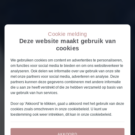
Cookie melding
Deze website maakt gebruik van
cookies
We gebruiken cookies om content en advertenties te personaliseren,
om functies voor social media te bieden en om ons websiteverkeer te
analyseren. Ook delen we informatie over uw gebruik van onze site
met onze partners voor social media, adverteren en analyse. Deze
partners kunnen deze gegevens combineren met andere informatie
die u aan ze heeft verstrekt of die ze hebben verzameld op basis van
uw gebruik van hun services.
Door op 'Akkoord' te klikken, gaat u akkoord met het gebruik van deze
cookies zoals omschreven in onze
cookiebeleid
. U kunt uw
toestemming ook weer intrekken, dit kan in onze
cookiebeleid
.
AKKOORD