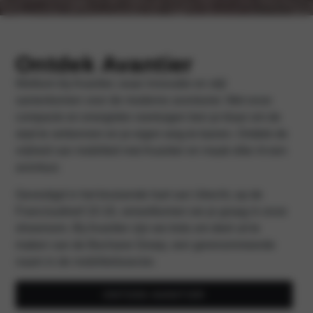
Ontdek Avantier
Welkom bij Avantier, waar innovatie en stijl
samenkomen voor de moderne avonturier. Met onze
compacte en energieke voertuigen ben je klaar om de
stad te verkennen en je eigen weg te banen. Ontdek de
vrijheid van mobiliteit met Avantier en maak elke rit een
avontuur.
Gevestigd in het bruisende hart van Utrecht, op de
Francisudreef 10-16, verwelkomen we je graag in onze
showroom. Bij Avantier zijn we trots om deel uit te
maken van de
Bochane Groep
, een gerenommeerde
naam in de mobiliteitssector.
ONTDEK AVANTIER