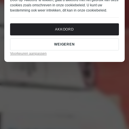
Door op 'Akkoord' te klikken, gaat u akkoord met het gebruik van deze
cookies zoals omschreven in onze
cookiebeleid
. U kunt uw
toestemming ook weer intrekken, dit kan in onze
cookiebeleid
.
AKKOORD
WEIGEREN
Voorkeuren aanpassen