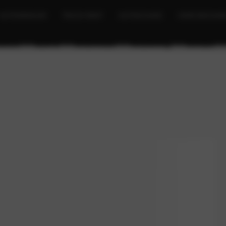
AUTOVERHUUR
TRUCK RENT
AUTOSCHADE
OVER BOCHAN
cieren
ECO-G
Onderhoud
Verzekering
Contact