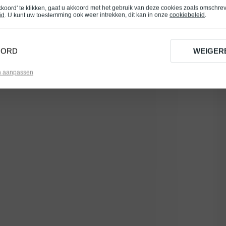
kkoord' te klikken, gaat u akkoord met het gebruik van deze cookies zoals omschre
id
. U kunt uw toestemming ook weer intrekken, dit kan in onze
cookiebeleid
.
OORD
WEIGER
n aanpassen