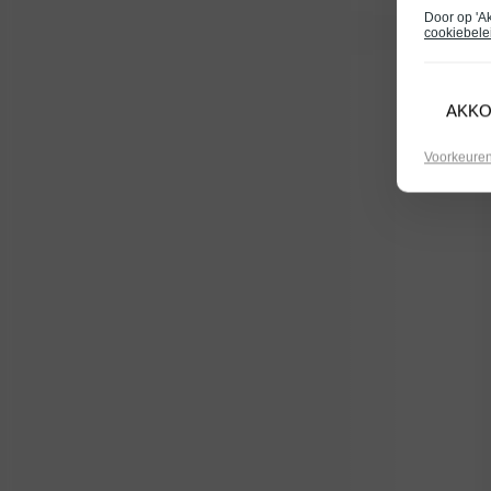
Door op 'A
cookiebele
AKK
Voorkeure