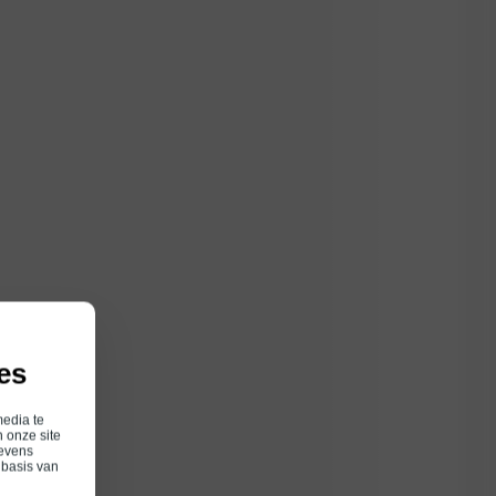
es
media te
 onze site
gevens
 basis van