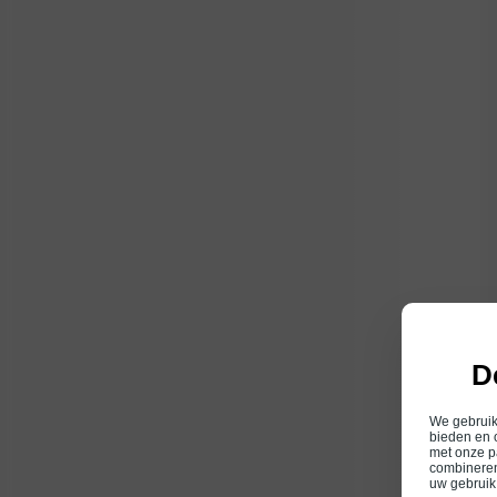
D
We gebruike
bieden en 
met onze p
combineren
uw gebruik