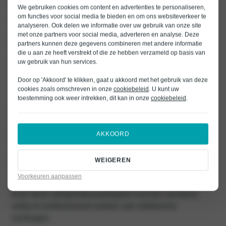
hoogspanning een belangrijke rol. Veiligheid staat
We gebruiken cookies om content en advertenties te personaliseren,
om functies voor social media te bieden en om ons websiteverkeer te
daarom altijd voorop in de werkplaats.
analyseren. Ook delen we informatie over uw gebruik van onze site
met onze partners voor social media, adverteren en analyse. Deze
Monteurs bij Bochane werken onder andere met:
partners kunnen deze gegevens combineren met andere informatie
die u aan ze heeft verstrekt of die ze hebben verzameld op basis van
uw gebruik van hun services.
geïsoleerd (VDE) gereedschap tot 1000 volt
persoonlijke beschermingsmiddelen zoals
Door op 'Akkoord' te klikken, gaat u akkoord met het gebruik van deze
handschoenen, veiligheidsschoenen en een
cookies zoals omschreven in onze
cookiebeleid
. U kunt uw
toestemming ook weer intrekken, dit kan in onze
cookiebeleid
.
gelaatsscherm
een tweepolige spanningstester volgens de NEN 9140
norm
AKKOORD
rood-witte afzetmaterialen om de werkplek veilig af te
bakenen
een geïsoleerde werktafel en speciale
WEIGEREN
diagnoseapparatuur
Voorkeuren aanpassen
Door deze veiligheidsmaatregelen kunnen monteurs
veilig en professioneel werken aan elektrische
voertuigen.