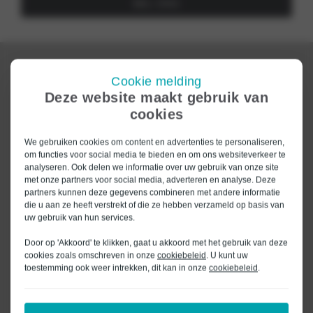
BEL ONS
Cookie melding
Deze website maakt gebruik van
cookies
We gebruiken cookies om content en advertenties te personaliseren,
om functies voor social media te bieden en om ons websiteverkeer te
analyseren. Ook delen we informatie over uw gebruik van onze site
met onze partners voor social media, adverteren en analyse. Deze
partners kunnen deze gegevens combineren met andere informatie
die u aan ze heeft verstrekt of die ze hebben verzameld op basis van
uw gebruik van hun services.
Door op 'Akkoord' te klikken, gaat u akkoord met het gebruik van deze
cookies zoals omschreven in onze
cookiebeleid
. U kunt uw
Wat ga je doen?
toestemming ook weer intrekken, dit kan in onze
cookiebeleid
.
In deze veelzijdige rol ben jij de drijvende kracht achter het vinden van
de perfecte match tussen klant en voertuig. Zo houdt je je onder andere