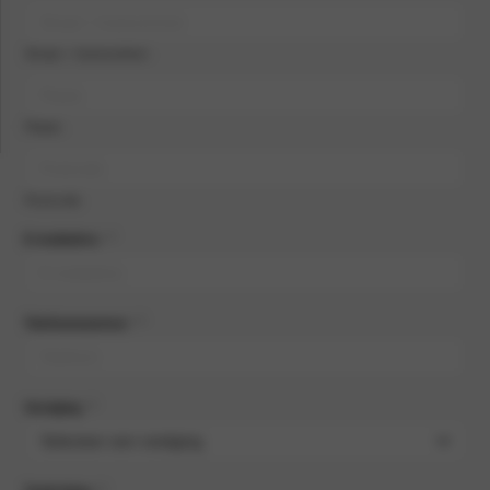
Straat + huisnummer
Plaats
Postcode
E-mailadres
*
Telefoonnummer
*
Vestiging
*