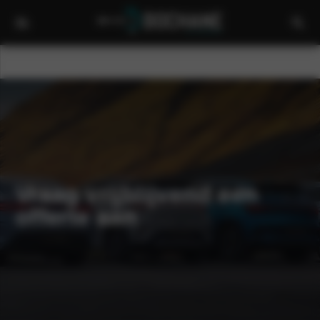
Vraag vrijblijvend een
offerte aan