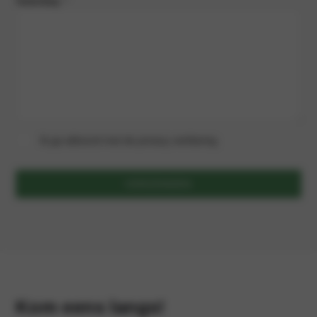
Toelichting
*
Ik ga akkoord met de privacy verklaring.
VERZENDEN
Kom eens langs!