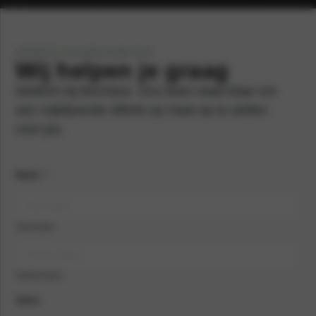
OFFERTE VAN BOCHANE BYD
Wij helpen je graag
Welkom bij Bochane. Ons team staat klaar om
een vrijblijvende offerte op maat op te stellen
voor jou.
Naam
*
Voornaam
Achternaam
Adres