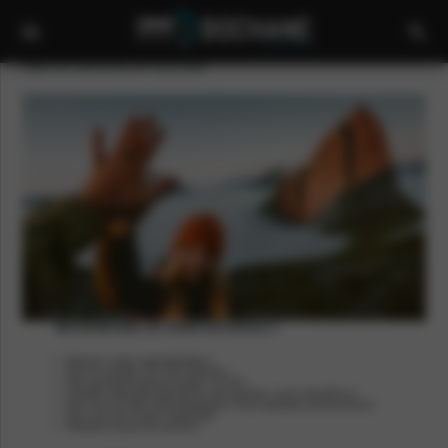
Altijd een oplossing die bij je past!
WAAROM KIES JIJ VOOR DACIA4ALL?
Betaal in vaste maandtermijnen
Kies de looptijd: 48 of 60 maanden
Zeer gunstig rentepercentage: 5 of 6%
Inclusief verlengde garantie tot 48 maanden en/of 100.000 km
Kies of je de hele aanschafwaarde of een gedeelte wilt financieren
Kies voor wel of geen slottermijn
Flexibele keuzes op services