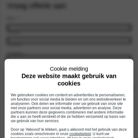
Vraag offerte aan
Naam
*
Voornaam
Achternaam
E-mailadres
*
Cookie melding
Telefoonnummer
*
Deze website maakt gebruik van
cookies
Selecteer vestiging
*
We gebruiken cookies om content en advertenties te personaliseren,
Specificeer hier uw financieringsofferte aanvraag
om functies voor social media te bieden en om ons websiteverkeer te
analyseren. Ook delen we informatie over uw gebruik van onze site
met onze partners voor social media, adverteren en analyse. Deze
partners kunnen deze gegevens combineren met andere informatie
die u aan ze heeft verstrekt of die ze hebben verzameld op basis van
uw gebruik van hun services.
Door op 'Akkoord' te klikken, gaat u akkoord met het gebruik van deze
cookies zoals omschreven in onze
cookiebeleid
. U kunt uw