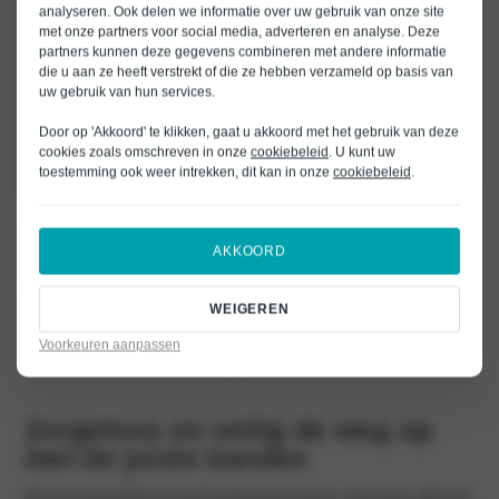
analyseren. Ook delen we informatie over uw gebruik van onze site
met onze partners voor social media, adverteren en analyse. Deze
partners kunnen deze gegevens combineren met andere informatie
die u aan ze heeft verstrekt of die ze hebben verzameld op basis van
uw gebruik van hun services.
Door op 'Akkoord' te klikken, gaat u akkoord met het gebruik van deze
cookies zoals omschreven in onze
cookiebeleid
. U kunt uw
toestemming ook weer intrekken, dit kan in onze
cookiebeleid
.
Altijd op tijd wisselen van
AKKOORD
banden
Je hoeft zelf niet in de gaten te houden wanneer het tijd is om van zomer-
WEIGEREN
naar winterbanden te wisselen of andersom. Bochane Lease stuurt je
automatisch een mailtje op het juiste moment. Zo weet je precies wanneer
Voorkeuren aanpassen
de afspraak gepland kan worden en hoef je je geen zorgen te maken.
Zorgeloos en veilig de weg op
met de juiste banden
Met een leasepakket inclusief bandenwissel weet je zeker dat je altijd met