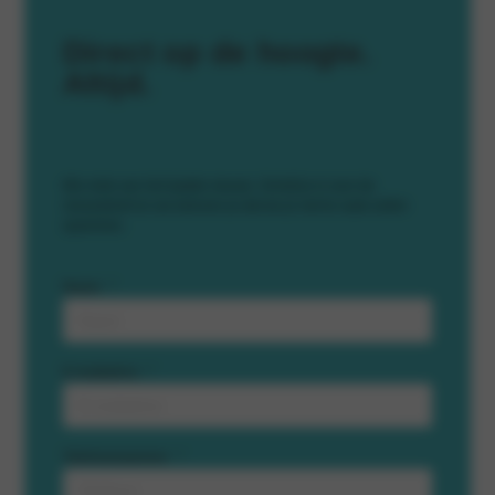
Direct op de hoogte.
Altijd.
Mis niets van het laatste nieuws. Schrijf je in voor de
nieuwsbrief en we beloven je dat we je niet te vaak zullen
spammen.
Naam
*
E-mailadres
*
Telefoonnummer
*