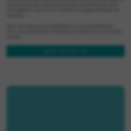
de juiste banden rijdt, passend bij het seizoen. Dat betekent niet alleen
meer veiligheid, maar ook meer comfort én een langere levensduur van
de banden.
Wil je meer weten over de mogelijkheden van een leasepakket met
zomer- en/of winterbanden? Neem gerust contact met ons op, we helpen
je graag!
NEEM CONTACT OP