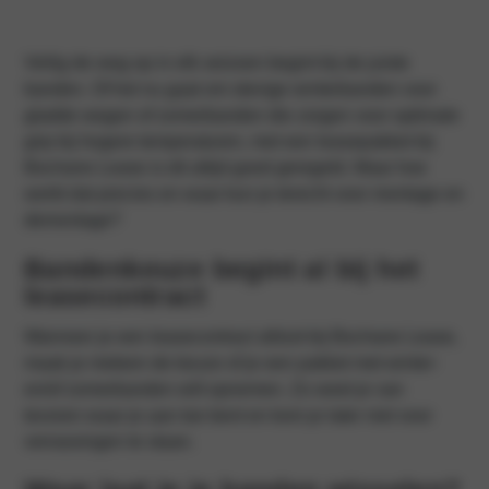
Veilig de weg op in elk seizoen begint bij de juiste
banden. Of het nu gaat om stevige winterbanden voor
gladde wegen of zomerbanden die zorgen voor optimale
grip bij hogere temperaturen, met een leasepakket bij
Bochane Lease is dit altijd goed geregeld. Maar hoe
werkt dat precies en waar kun je terecht voor montage en
demontage?
Bandenkeuze begint al bij het
leasecontract
Wanneer je een leasecontract afsluit bij Bochane Lease,
maak je meteen de keuze of je een pakket met winter-
en/of zomerbanden wilt opnemen. Zo weet je van
tevoren waar je aan toe bent en kom je later niet voor
verrassingen te staan.