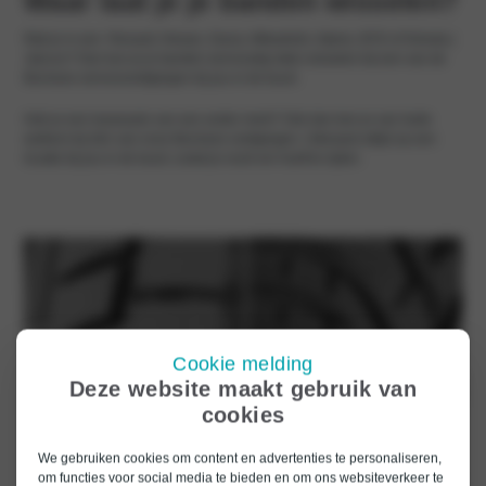
Waar laat je je banden wisselen?
Rijd je in een Renault, Nissan, Dacia, Mitsubishi, Alpine, BYD of Omoda |
Jaecoo? Dan kun je je banden eenvoudig laten wisselen bij een van de
Bochane servicevestigingen bij jou in de buurt.
Heb je een leaseauto van een ander merk? Ook dan ben je van harte
welkom bij één van onze Bochane vestigingen. Uiteraard altijd op een
locatie bij jou in de buurt, zodat je nooit ver hoeft te rijden.
Cookie melding
Deze website maakt gebruik van
cookies
We gebruiken cookies om content en advertenties te personaliseren,
om functies voor social media te bieden en om ons websiteverkeer te