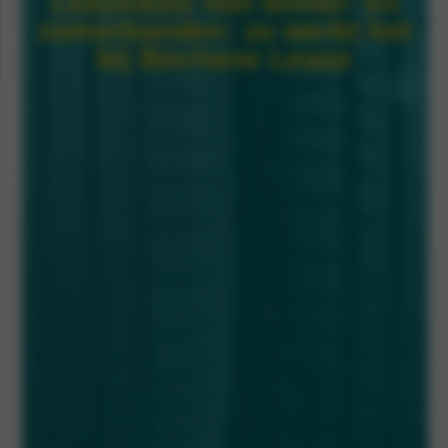
Leaseauto met winter- en
zomerbanden: zo werkt het
bij Bochane Lease