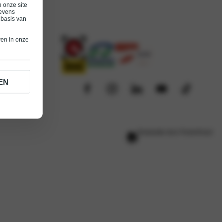
 onze site
gevens
 basis van
ven in onze
EN
Realisatie door PowerKraut