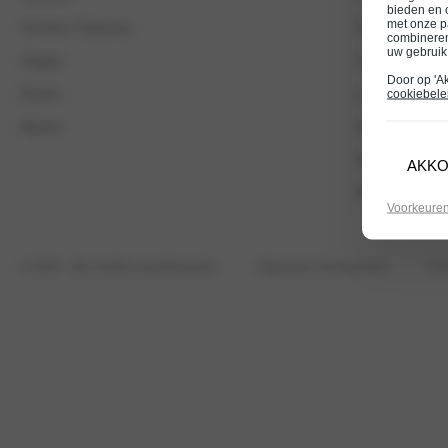
bieden en 
met onze p
Sandero Stepway
Duster occasi
combineren
uw gebruik
Jogger
Jogger Occasi
Door op 'A
Duster
Logan occasio
cookiebele
Bigster
Sandero occas
Spring occasio
AKK
Alle Dacia occ
Voorkeure
© 2026
- Alle rechten voorbehouden
Algemene Voorwaarden
Pri