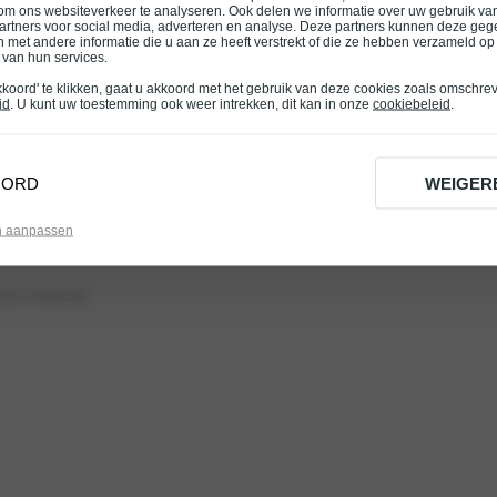
om ons websiteverkeer te analyseren. Ook delen we informatie over uw gebruik van
artners voor social media, adverteren en analyse. Deze partners kunnen deze ge
ons
ECO-G
 met andere informatie die u aan ze heeft verstrekt of die ze hebben verzameld op
 van hun services.
ons
Nieuws en blogs
kkoord' te klikken, gaat u akkoord met het gebruik van deze cookies zoals omschre
ns
Nieuwe Dacia financieren
id
. U kunt uw toestemming ook weer intrekken, dit kan in onze
cookiebeleid
.
ions
Proefrit maken
ns
Vestigingen
OORD
WEIGER
asions
n aanpassen
vacy verklaring