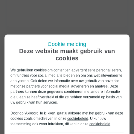
Cookie melding
Deze website maakt gebruik van
cookies
We gebruiken cookies om content en advertenties te personaliseren,
om functies voor social media te bieden en om ons websiteverkeer te
analyseren. Ook delen we informatie over uw gebruik van onze site
met onze partners voor social media, adverteren en analyse. Deze
partners kunnen deze gegevens combineren met andere informatie
die u aan ze heeft verstrekt of die ze hebben verzameld op basis van
uw gebruik van hun services.
Door op 'Akkoord' te klikken, gaat u akkoord met het gebruik van deze
cookies zoals omschreven in onze
cookiebeleid
. U kunt uw
toestemming ook weer intrekken, dit kan in onze
cookiebeleid
.