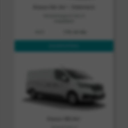
Klasse NA-3m³ – Elektrisch
Renault Kangoo E-Tech of
vergelijkbaar
Vanaf
€ 50,- per dag
RESERVEREN
Klasse NB-6m³
Renault Trafic of