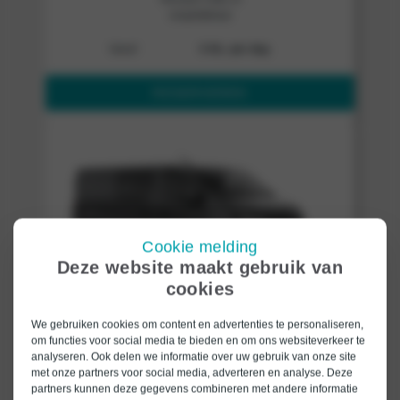
vergelijkbaar
Vanaf
€ 64,- per dag
RESERVEREN
Cookie melding
Deze website maakt gebruik van
cookies
Klasse NB-6m³ – Dubbele Cabine
We gebruiken cookies om content en advertenties te personaliseren,
Renault Trafic of
om functies voor social media te bieden en om ons websiteverkeer te
vergelijkbaar
analyseren. Ook delen we informatie over uw gebruik van onze site
met onze partners voor social media, adverteren en analyse. Deze
Vanaf
€ 73,- per dag
partners kunnen deze gegevens combineren met andere informatie