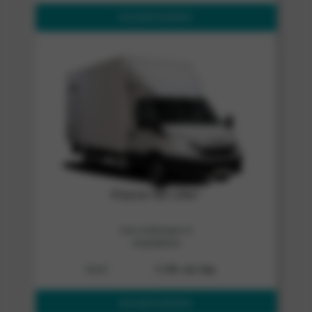
RESERVEREN
Klasse ND-18m³
Iveco bakwagen of
vergelijkbaar
Vanaf
€ 109,- per dag
RESERVEREN