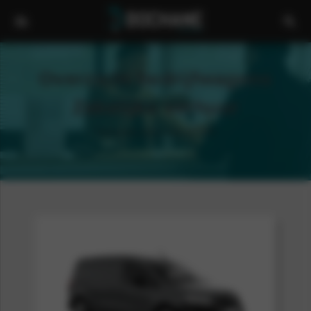
Overzicht bedrijfwagens
Zakelijke verhuur
*Genoemde prijzen zijn ex. BTW