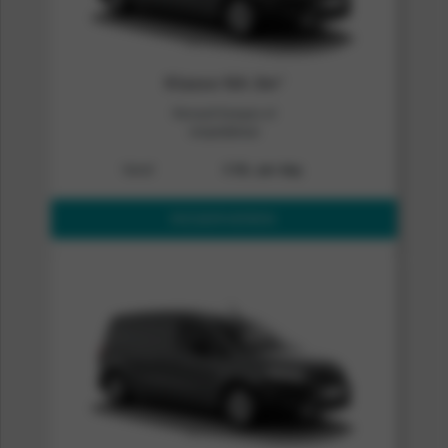
Klasse NA-3m³
Renault Kangoo of
vergelijkbaar
Vanaf
€ 50,- per dag
RESERVEREN