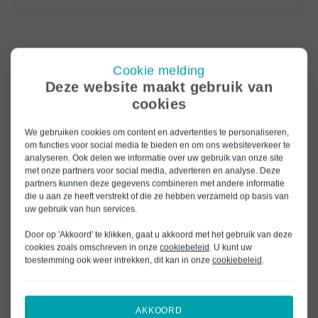
Cookie melding
Deze website maakt gebruik van
cookies
We gebruiken cookies om content en advertenties te personaliseren,
om functies voor social media te bieden en om ons websiteverkeer te
analyseren. Ook delen we informatie over uw gebruik van onze site
met onze partners voor social media, adverteren en analyse. Deze
partners kunnen deze gegevens combineren met andere informatie
die u aan ze heeft verstrekt of die ze hebben verzameld op basis van
uw gebruik van hun services.
Door op 'Akkoord' te klikken, gaat u akkoord met het gebruik van deze
cookies zoals omschreven in onze
cookiebeleid
. U kunt uw
toestemming ook weer intrekken, dit kan in onze
cookiebeleid
.
AKKOORD