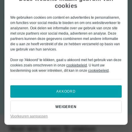
te gebruiken.
cookies
Ruimte
: De D-station automaat heeft een ruime
We gebruiken cookies om content en advertenties te personaliseren,
om functies voor social media te bieden en om ons websiteverkeer te
kofferbak met genoeg ruimte om al je bagage, hond
analyseren. Ook delen we informatie over uw gebruik van onze site
of boodschappen in te vervoeren. Ook de rest van
met onze partners voor social media, adverteren en analyse. Deze
het interieur is ruim ingericht. Zo heb je alle ruimte
partners kunnen deze gegevens combineren met andere informatie
die u aan ze heeft verstrekt of die ze hebben verzameld op basis van
om een grote groep en hun bagage te vervoeren.
uw gebruik van hun services.
Gebruiksvriendelijk
: De D-station automaat is erg
Door op 'Akkoord' te klikken, gaat u akkoord met het gebruik van deze
makkelijk te bedienen door elke bestuurder. Je kunt
cookies zoals omschreven in onze
cookiebeleid
. U kunt uw
toestemming ook weer intrekken, dit kan in onze
cookiebeleid
.
je volledig focussen op de weg en niet op het
schakelen.
AKKOORD
DIRECT RESERVEREN
WEIGEREN
Voorkeuren aanpassen
Voor wie is een D-station