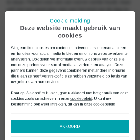
te staan. Perfect voor wie van rust en ruimte houdt, maar
wél met een goed glas wijn aan het eind van de dag na
het rijden.
Cookie melding
Deze website maakt gebruik van
cookies
3. Zuid-Luxemburg & de Franse
Ardennen: groen, glooiend en
We gebruiken cookies om content en advertenties te personaliseren,
verrassend veelzijdig
om functies voor social media te bieden en om ons websiteverkeer te
analyseren. Ook delen we informatie over uw gebruik van onze site
met onze partners voor social media, adverteren en analyse. Deze
Totale afstand: ca. 2.100 km
partners kunnen deze gegevens combineren met andere informatie
die u aan ze heeft verstrekt of die ze hebben verzameld op basis van
uw gebruik van hun services.
Door op 'Akkoord' te klikken, gaat u akkoord met het gebruik van deze
cookies zoals omschreven in onze
cookiebeleid
. U kunt uw
toestemming ook weer intrekken, dit kan in onze
cookiebeleid
.
AKKOORD