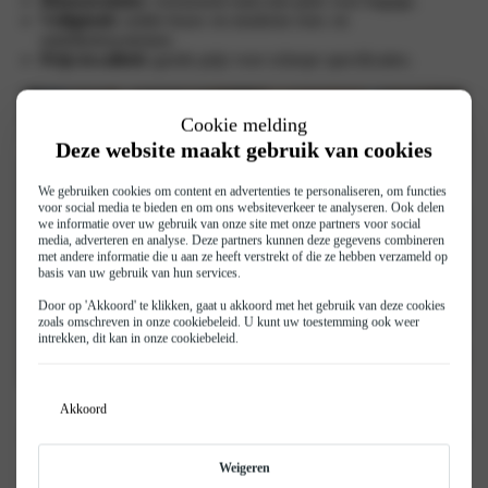
Binnenruimte:
verrassend ruim met plek voor bagage.
Veiligheid:
solide bouw en moderne rem- en
stabiliteitssystemen.
Prijs‑kwaliteit:
goede prijs voor scherpe specificaties.
Cookie melding
Deze website maakt gebruik van cookies
We gebruiken cookies om content en advertenties te personaliseren, om functies
voor social media te bieden en om ons websiteverkeer te analyseren. Ook delen
we informatie over uw gebruik van onze site met onze partners voor social
media, adverteren en analyse. Deze partners kunnen deze gegevens combineren
met andere informatie die u aan ze heeft verstrekt of die ze hebben verzameld op
basis van uw gebruik van hun services.
Door op 'Akkoord' te klikken, gaat u akkoord met het gebruik van deze cookies
zoals omschreven in onze
cookiebeleid
. U kunt uw toestemming ook weer
intrekken, dit kan in onze
cookiebeleid
.
Akkoord
Extra getest: prestaties en veiligheid
Weigeren
De redactie van
Autovisie onderzocht ook de remprestaties
van