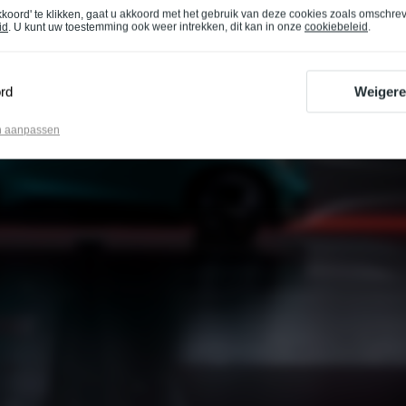
kkoord' te klikken, gaat u akkoord met het gebruik van deze cookies zoals omschre
id
. U kunt uw toestemming ook weer intrekken, dit kan in onze
cookiebeleid
.
rd
Weiger
n aanpassen