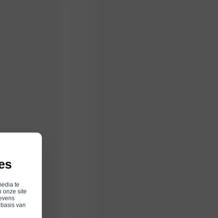
es
media te
 onze site
gevens
 basis van