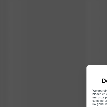
D
We gebruike
bieden en 
met onze p
combineren
uw gebruik