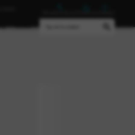
E GROEP
Werkplaatsafspraak
Vacatures
Vestigingen
ing
Contact