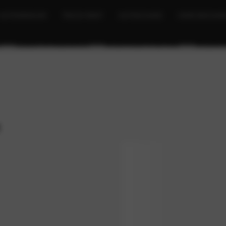
AUTOVERHUUR
TRUCK RENT
AUTOSCHADE
OVER BOCHAN
s
Leasen & financieren
Onderhoud & Service
Verzeker
e