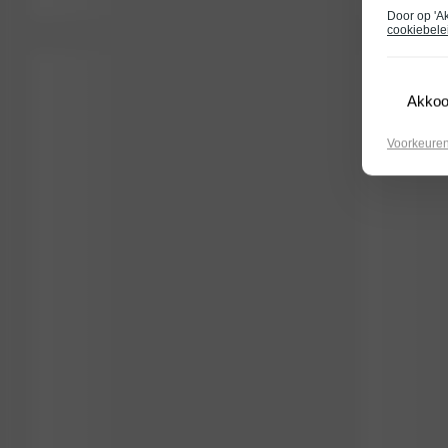
Door op 'A
cookiebele
Akkoo
Voorkeure