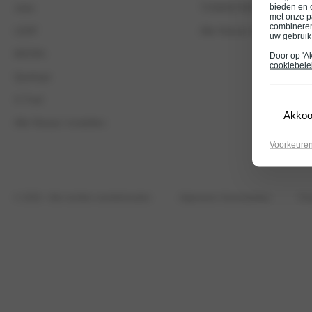
bieden en 
Juke
TOWNSTAR Van
met onze p
combineren
LEAF
Alle Nissan bedrijfswage
uw gebruik
MICRA
Door op 'A
cookiebele
Qashqai
X-Trail
Akkoo
Alle Nissan modellen
Voorkeure
© 2026
- Alle rechten voorbehouden
Algemene Voorwaarden
Pri