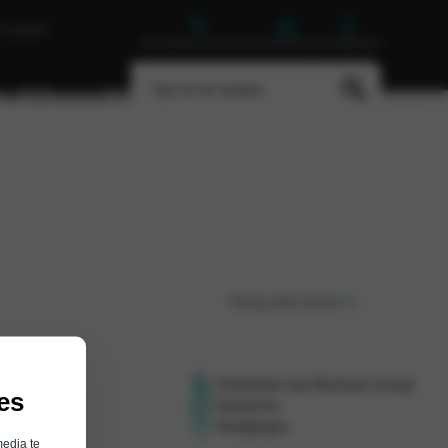
E GROEP
Werkplaatsafspraak
Vacatures
Vestigingen
ing
Contact
 doet daar graag aan mee!
Terug naar boven
Onderdeel van Bochane Groep
es
Vacatures
Vestigingen
media te