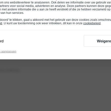
om ons websiteverkeer te analyseren. Ook delen we informatie over uw gebruik van
Juke occasions
Blogs en N
artners voor social media, adverteren en analyse. Deze partners kunnen deze ge
 met andere informatie die u aan ze heeft verstrekt of die ze hebben verzameld op
ns
LEAF occasions
Contact
 van hun services.
Micra occasions
Nissan voo
kkoord' te klikken, gaat u akkoord met het gebruik van deze cookies zoals omschre
id
. U kunt uw toestemming ook weer intrekken, dit kan in onze
cookiebeleid
.
Note occasions
Onderhoud
Qashqai occasions
Proefrit pl
rd
Weiger
X-Trail occasions
Vestigingen
n aanpassen
Alle Nissan occasions
vacy verklaring