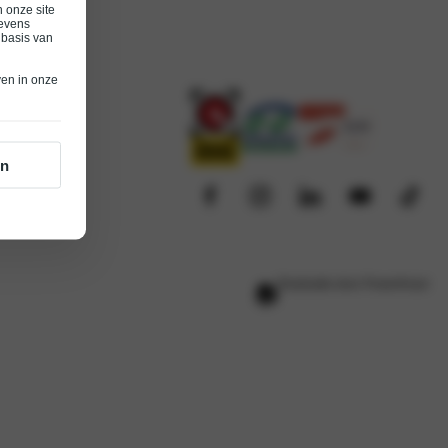
 onze site
ieuws
gevens
 basis van
rraad
ven in onze
annen
en
Realisatie door PowerKraut