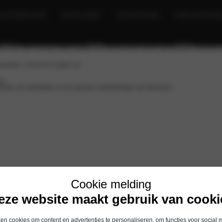
AUTOVERHUUR
TRUCK RENT
AUTOSCHADE
OVER BOCHAN
s
Leasen & financieren
Onderhoud & Service
Verzeker
nleving. Vele mensen willen graag hun belevenissen delen met anderen, Bochane
 kanalen. U kunt ons vinden op
ube
 nieuws, de activiteiten en de speciale aanbiedingen van Bochane.
Cookie melding
NISSAN OCCASIONS
NISSAN
eze website maakt gebruik van cooki
ARIYA occasions
Acties
n cookies om content en advertenties te personaliseren, om functies voor social 