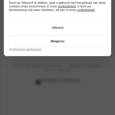
Vestigingen
Door op 'Akkoord' te klikken, gaat u akkoord met het gebruik van deze
Contact
Note occasions
cookies zoals omschreven in onze
cookiebeleid
. U kunt uw
toestemming ook weer intrekken, dit kan in onze
cookiebeleid
.
Nissan voorraad
Qashqai occasions
Onderhoud
X-Trail occasions
Akkoord
Proefrit plannen
Alle Nissan occasions
Vestigingen
Weigeren
Voorkeuren aanpassen
© 2026
- Alle rechten voorbehouden
Algemene Voorwaarden
Privacy verklaring
Realisatie door PowerKraut