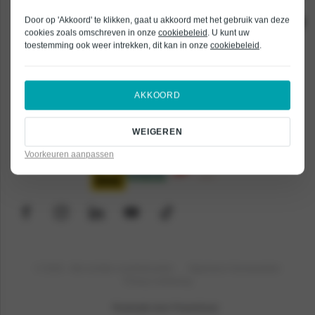
Onderhoud
Acties
Door op 'Akkoord' te klikken, gaat u akkoord met het gebruik van deze
OVER ONS
JAECOO
Onderdelen bestellen
cookies zoals omschreven in onze
cookiebeleid
. U kunt uw
Bedrijfswagens
Mitsubishi
toestemming ook weer intrekken, dit kan in onze
cookiebeleid
.
Bochane Groep
Autoverhuur
Onderdeel van Bochane Groep
Elektrisch rijden
Nissan
Veelgestelde vragen
Lease
Vacatures
Inkoop service
OMODA
Vestigingen
AKKOORD
Garantievoorwaarden occasions
Schade
Occasions
Renault
Duurzaamheid
Verzekeren
WEIGEREN
Voorraad
Werken bij Bochane Groep
Financieren
Voorkeuren aanpassen
© 2026
- Alle rechten voorbehouden
Algemene Voorwaarden
Privacy verklaring
Realisatie door PowerKraut