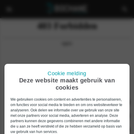
Cookie melding
Home
Nissan Ariya Proefrit
Terug naar boven
Deze website maakt gebruik van
cookies
We gebruiken cookies om content en advertenties te personaliseren,
ONZE MERKEN
om functies voor social media te bieden en om ons websiteverkeer te
analyseren. Ook delen we informatie over uw gebruik van onze site
Alpine
ONZE DIENSTEN
met onze partners voor social media, adverteren en analyse. Deze
partners kunnen deze gegevens combineren met andere informatie
BYD
die u aan ze heeft verstrekt of die ze hebben verzameld op basis van
APK-keuring
AUTOBEDRIJF
uw gebruik van hun services.
Dacia