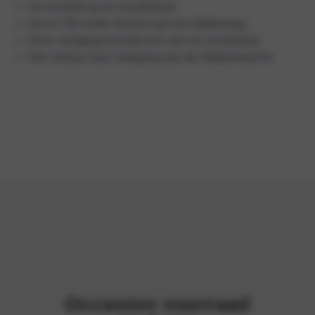
Ga rechtsaf op de Hoofdstraat
Ga na 750 meter linksaf naar de Odijkerweg
Onze vestiging bevindt zich aan de rechterkant
Hier vind je onze vestiging aan de Odijkerweg 54.
Occasion voorraad