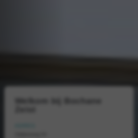
Welkom bij Bochane
Zeist
ADRES
Odijkerweg 54