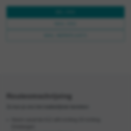
BEL ONS
MAIL ONS
MAIL WERKPLAATS
Routeomschrijving
Zo kun je ons het makkelijkste bereiken:
Neem vanaf de A12 afrit richting 20 richting
Driebergen