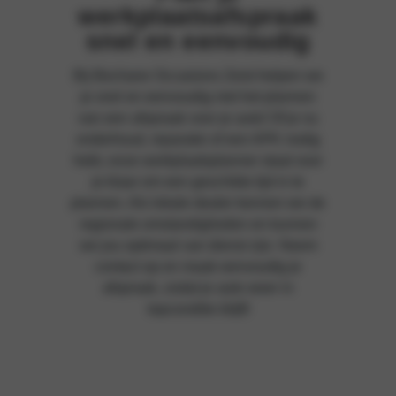
werkplaatsafspraak
snel en eenvoudig
Bij Bochane Occasions Zeist helpen we
je snel en eenvoudig met het plannen
van een afspraak voor je auto! Of je nu
onderhoud, reparatie of een APK nodig
hebt, onze werkplaatsplanner staat voor
je klaar om een geschikte tijd in te
plannen. Als lokale dealer kennen we de
regionale omstandigheden en kunnen
we jou optimaal van dienst zijn. Neem
contact op en maak eenvoudig je
afspraak, zodat je auto weer in
topconditie blijft!