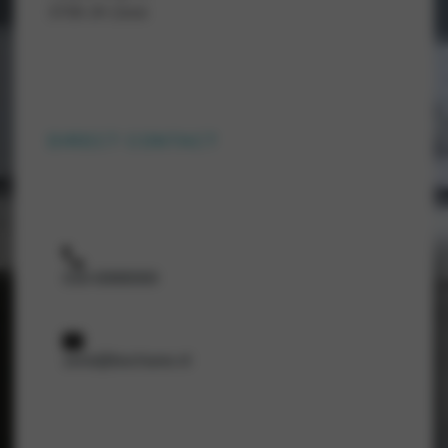
3709 JH Zeist
DIRECT CONTACT
030-6988069
zeist@bochane.nl