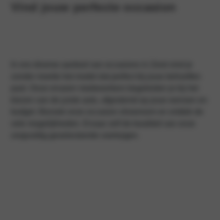
Vind jouw perfecte occasion
In ons diverse aanbod van occasions in Zeist vind je
zonder moeite het model dat perfect bij jouw behoeften
past. Onze ervaren medewerkers begeleiden je bij het
kiezen van de juiste auto, afgestemd op jouw wensen en
budget. Bezoek onze occasion showroom en ontdek de
vele mogelijkheden. Ervaar zelf de kwaliteit van onze
zorgvuldig geselecteerde voertuigen.