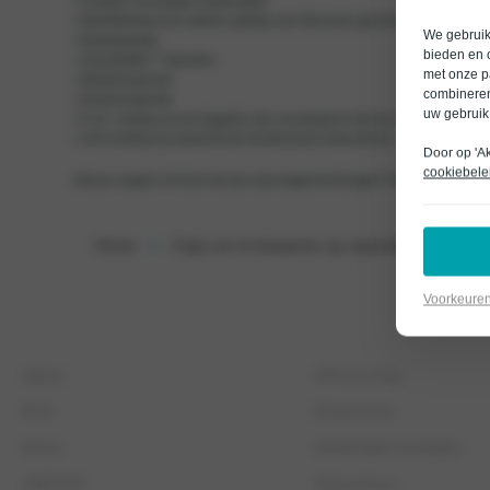
• Lampen vervangen buitenzijde*
• Mobiliteitsservice (alleen geldig voor Bochane gevoerde merken)
We gebruike
• Ruitreparatie
bieden en 
• Vloeistoffen** bijvullen
met onze p
• Winterinspectie
combineren
• Zomerinspectie
uw gebruik
• € 10,- korting op de dagprijs van vervangend vervoer (klasse A-B)
• 10% korting op autoverhuur bij Bochane Autoverhuur
Door op 'A
cookiebele
Heb je vragen of wil je de pas aanvragen/verlengen? Bel naar 0318-5
Home
3 tips om te besparen op reparaties
Voorkeure
ONZE MERKEN
ONZE DIENSTEN
Alpine
APK-keuring
BYD
Onderhoud
Dacia
Onderdelen bestellen
JAECOO
Autoverhuur