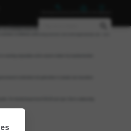
Werkplaatsafspraak
Vacatures
Vestigingen
Nieuws
Contact
en we je graag enkele tips waarmee je kunt besparen op onderhoud en
 remmen of defecte verlichting kunnen ook levensgevaarlijk zijn. Toch
 in overleg reparaties uit te voeren indien hij mankementen
gereviseerd onderdeel wil gebruiken in plaats van duurdere
is. De klantenkaart kost €39,95 per jaar. Dat is vakkundig
ies