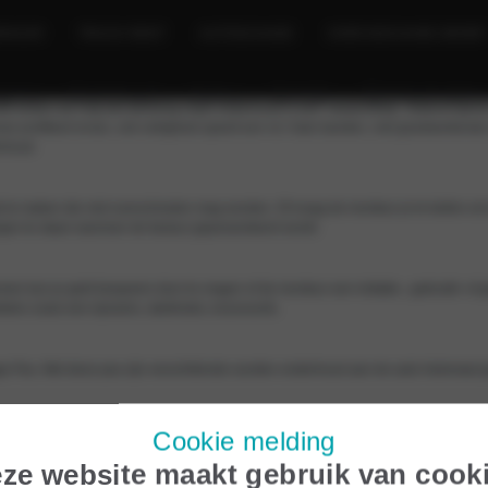
RHUUR
TRUCK RENT
AUTOSCHADE
OVER BOCHANE GROEP
agens
Onderhoud
Acties
Zakelijk
Elektrisch rijden
af vinden we nog wel plezierig maar onderhoud is een ‘verplichting’. Daarom gev
nee profiteert ervan, ook veiligheid speelt een rol. Kale banden, niet goedwerkende
rhoud.
aak te maken die niet overschreden mag worden. Of vraag de monteur je te bellen om
ngen te staan wanneer de factuur gepresenteerd wordt.
men kun je geld besparen door te vragen of de monteur een imitatie-, gebruikt- of 
elen zoals een dynamo, startmotor, enzovoorts.
Pas. Met deze pas zijn verschillende soorten onderhoud aan de auto helemaal grat
Cookie melding
€ 44,- voor dieselmotoren)
ze website maakt gebruik van cook