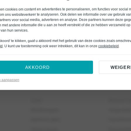
n cookies om content en advertenties te personaliseren, om functies voor social 
om ons websiteverkeer te analyseren. Ook delen we informatie over uw gebruik van
artners voor social media, adverteren en analyse. Deze partners kunnen deze ge
 met andere informatie die u aan ze heeft verstrekt of die ze hebben verzameld op
 van hun services.
kkoord' te klikken, gaat u akkoord met het gebruik van deze cookies zoals omschre
id
. U kunt uw toestemming ook weer intrekken, dit kan in onze
cookiebeleid
.
46135 of stuur een e-mail naar
bpp@bochane.nl
.
AKKOORD
WEIGER
n aanpassen
AUTOBEDRIJF
OVER ONS
Acties
Bochane G
Bedrijfswagens
Veelgesteld
Elektrisch rijden
Garantievo
Inkoop service
Duurzaamh