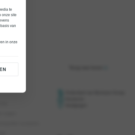
media te
 onze site
gevens
 basis van
ven in onze
Terug naar boven
EN
Onderdeel van Bochane Groep
Vacatures
roep
Vestigingen
e vragen
orwaarden occasions
eid