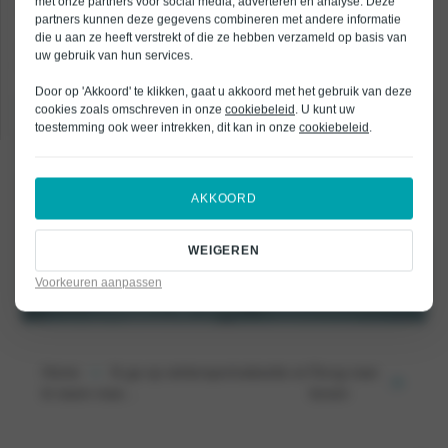
met onze partners voor social media, adverteren en analyse. Deze
sneeuwkanonnen kunnen ze tegenwoordig prachtige pistes maken!
partners kunnen deze gegevens combineren met andere informatie
die u aan ze heeft verstrekt of die ze hebben verzameld op basis van
We wensen iedereen die nog heerlijk gaat genieten van de sneeuw een
uw gebruik van hun services.
hele fijne vakantie en een veilige reis!
Door op 'Akkoord' te klikken, gaat u akkoord met het gebruik van deze
cookies zoals omschreven in onze
cookiebeleid
. U kunt uw
toestemming ook weer intrekken, dit kan in onze
cookiebeleid
.
AKKOORD
WEIGEREN
Voorkeuren aanpassen
Home
Ik ga op wintersportvakantie en
Terug naar
ik neem mee…
boven