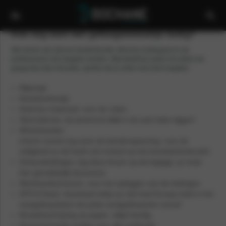
Ook nog even een geheugensteuntje nodig?
Wij nemen aan dat een tandenborstel, (thermo) ondergoed en de
portemonnee niet vergeten worden. Wat betreft de (auto) reis delen we
graag deze tips met jullie, spullen die je zeker niet moet vergeten:
Rijbewijs
Kentekenbewijs
Antivries materiaal; voor de ruiten.
Slotontdooier, bij aankomst
niet
in de auto laten liggen!
Winterbanden
(check vooraf nog even de bandenspanning, voor de
veiligheid en dit heeft ook invloed op het brandstofverbruik!)
Sneeuwkettingen; leg deze boven op de bagage, je moet
hier gemakkelijk bij kunnen.
Werkhandschoenen; voor het opleggen van de kettingen
GPS & Kaart, download indien je niet heel Europa hebt in het
navigatiesysteem de juiste navigatiekaarten vooraf
Routebeschrijving op papier; altijd handig
Fluorescerende vestjes voor alle inzittende