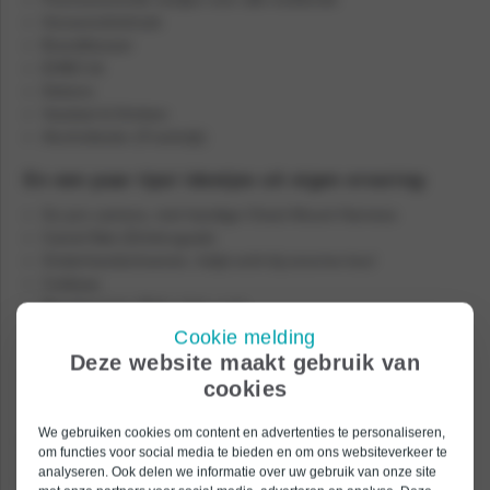
Gevarendriehoek
Brandblusser
EHBO kit
Dekens
Voedsel & Drinken
Alcoholtester (Frankrijk)
En een paar tips/ ideetjes uit eigen ervaring:
Go pro camera, met handige Chest Mount Harness
Camel Bak (Drinkrugzak)
Onderhandschoenen, helpt echt bij enorme kou!
Coldwax
Bescherming (Pols, knie, rug)
Schroevendraaier en zakmes. (Je kunt de pech maar
Cookie melding
hebben; je binding los boven op de berg…)
Deze website maakt gebruik van
Download apps van het wintersport gebied vooraf thuis.
cookies
(bij gebrek aan goede Wifi verbinding in de bergen)
We gebruiken cookies om content en advertenties te personaliseren,
Handig voor het piste plan (kaartje), sneeuwhoogte, webcams etc. Dit
om functies voor social media te bieden en om ons websiteverkeer te
verhoogt ook de pret vooraf, of de teleurstelling voor slechte sneeuw…
analyseren. Ook delen we informatie over uw gebruik van onze site
Maar je weet, dat kan in de bergen ook maar zo veranderen en met de