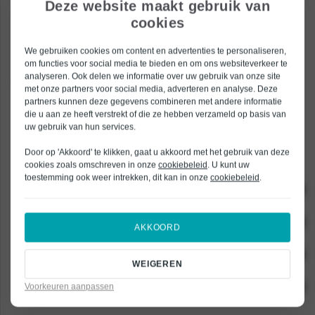
Deze website maakt gebruik van
Automobilisten die de afgelopen maanden een occasion hebben gekocht
cookies
met BOVAG garantie hoeven zich dus geen zorgen te maken. BOVAG en
Bochane blijven achter de garantie staan tot er een alternatief is. U kunt
We gebruiken cookies om content en advertenties te personaliseren,
dus gewoon bij ons terecht voor reparaties, maar ook voor vragen staan
om functies voor social media te bieden en om ons websiteverkeer te
we met persoonlijke aandacht voor u klaar.[/vc_column_text][/vc_column]
analyseren. Ook delen we informatie over uw gebruik van onze site
[/vc_row]
met onze partners voor social media, adverteren en analyse. Deze
partners kunnen deze gegevens combineren met andere informatie
die u aan ze heeft verstrekt of die ze hebben verzameld op basis van
Home
Geen zorgen: de BOVAG
Terug naar
uw gebruik van hun services.
garantie blijft.
boven
Door op 'Akkoord' te klikken, gaat u akkoord met het gebruik van deze
cookies zoals omschreven in onze
cookiebeleid
. U kunt uw
toestemming ook weer intrekken, dit kan in onze
cookiebeleid
.
ONZE MERKEN
Alpine
ONZE DIENSTEN
AKKOORD
BYD
APK-keuring
AUTOBEDRIJF
Dacia
WEIGEREN
Onderhoud
Acties
OVER ONS
JAECOO
Voorkeuren aanpassen
Onderdelen bestellen
Bedrijfswagens
Mitsubishi
Bochane Groep