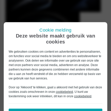
Cookie melding
Deze website maakt gebruik van
cookies
We gebruiken cookies om content en advertenties te personaliseren,
om functies voor social media te bieden en om ons websiteverkeer te
analyseren. Ook delen we informatie over uw gebruik van onze site
met onze partners voor social media, adverteren en analyse. Deze
partners kunnen deze gegevens combineren met andere informatie
Veelbelovende verbeteringen
die u aan ze heeft verstrekt of die ze hebben verzameld op basis van
Naast de grote updates in het design van de compleet elektrische auto
uw gebruik van hun services.
zou ook de actieradius verbeterd zijn. Er wordt gespeculeerd dat de auto
een 60 KWh batterij heeft, waarmee tot 500 km gereden kan worden met
Door op 'Akkoord' te klikken, gaat u akkoord met het gebruik van deze
slechts één keer opladen. Concrete details over de specificaties van het
cookies zoals omschreven in onze
cookiebeleid
. U kunt uw
nieuwe model zijn echter onbekend. Nog een maand afwachten dus!
toestemming ook weer intrekken, dit kan in onze
cookiebeleid
.
Home
Eerste beelden Nissan
Terug naar