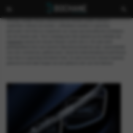
Onlangs maakte Nissan bekend dat het nieuwe model Leaf op 5
september onthuld zal worden. Liefhebbers werden in spanning
gehouden met hints en snapshots van zwaar gecamoufleerde prototypes
van de nieuwe auto. Tot er vandaag een foto opdook op de website van
Autoweek
waarop de nieuwe Nissan Leaf te zien is. De auto werd
gefotografeerd door een toerist in Barcelona terwijl de auto, waarschijnlijk
voor een commercial, gefilmd werd. Vanaf de bekendmaking houdt Nissan
haar fans in spanning met kleine hints. Zo werd eerst de nieuwe koplamp
getoond en kort later kregen we een glimp te zien van het interieur.