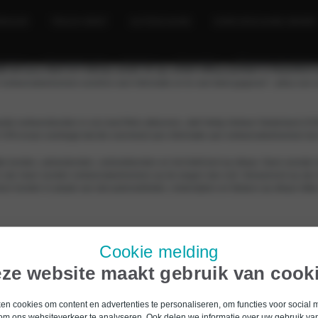
RHUUR
TRUCK RENT
AUTOSCHADE
OVER BOCHANE GROEP
agens
Onderhoud
Acties
Zakelijk
Elektrisch rijden
dig niet eens meer zo’n slechte smoes. Er zijn zoveel verkeersborden in Nederland 
erkeersdeelnemers wordt te veel informatie en te veel tekst gegeven”, aldus een w
l verkeersborden in ons land flink uitdunnen, stelt Veilig Verkeer Nederland (VV
de VVN ervan overtuigd dat die overvloed aan informatie aan verkeersdeelnemers ten
e borden, adviesborden, verbodsborden en het liefst kort op elkaar. Geen wonder 
 zijn meer soorten verkeersdeelnemers op de wegen dan ooit. Verwarrend op zijn m
or borden in plaats van dat automobilisten, motorrijders en fietsers op elkaar lett
Cookie melding
ze website maakt gebruik van cook
AUTOBEDRIJF
OVER ONS
n cookies om content en advertenties te personaliseren, om functies voor social 
Acties
Bochane G
om ons websiteverkeer te analyseren. Ook delen we informatie over uw gebruik van