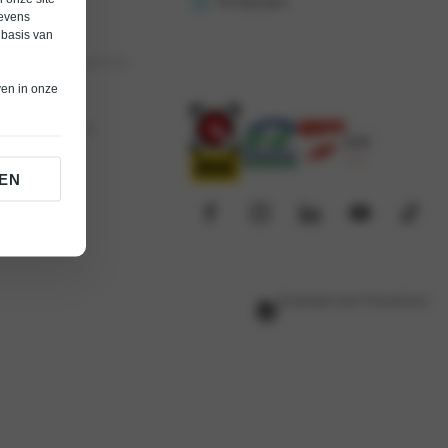
Vestigingen
gevens
e vragen
 basis van
orwaarden occasions
ven in onze
eid
 Bochane Groep
EN
Realisatie door PowerKraut