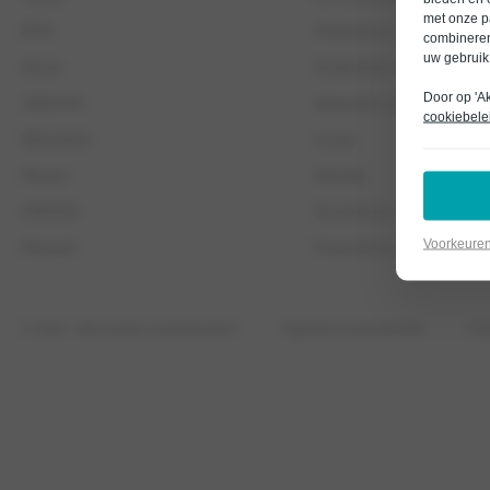
met onze p
BYD
Onderhoud
combineren
uw gebruik
Dacia
Onderdelen bestellen
Door op 'A
JAECOO
Autoverhuur
cookiebele
Mitsubishi
Lease
Nissan
Schade
OMODA
Verzekeren
Voorkeure
Renault
Financieren
© 2026
- Alle rechten voorbehouden
Algemene Voorwaarden
Pri