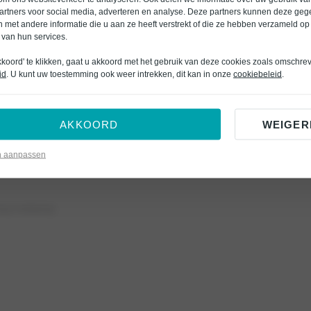
artners voor social media, adverteren en analyse. Deze partners kunnen deze ge
Bedrijfswagens
Veelgesteld
 met andere informatie die u aan ze heeft verstrekt of die ze hebben verzameld op
 van hun services.
Elektrisch rijden
Garantievo
kkoord' te klikken, gaat u akkoord met het gebruik van deze cookies zoals omschre
Inkoop service
Duurzaamh
id
. U kunt uw toestemming ook weer intrekken, dit kan in onze
cookiebeleid
.
Occasions
Werken bij
Voorraad
AKKOORD
WEIGER
n aanpassen
vacy verklaring