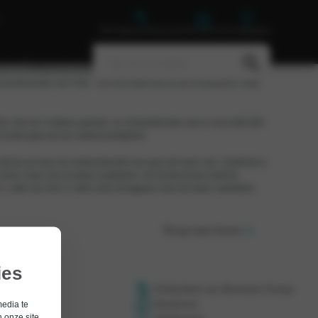
Werkplaatsafspraak
Vacatures
Vestigingen
Nieuws
Contact
dat het verkeersdeelnemers simpelweg teveel wordt. “Er moet kritisch
oordvoerster van VVN. “Die informatie kun je bij het passeren vaak
N). Van de 3 miljoen gebods- en verbodsborden zijn er circa 600.000
 koste gaat van de verkeersveiligheid.
dat de we door de verkeersborden de weg niet meer zien. Snelheid is
inst, maar ook onveilig is gebleken. De bordenchaos leidt tot
en. Laten we met z’n allen weer teruggaan naar de basis: autorijden.
Terug naar boven
ies
Onderdeel van Bochane Groep
Vacatures
media te
roep
 onze site