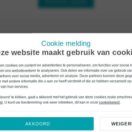
PROEFRIT MAKEN
Cookie melding
Over deze {{ stockvehicle.
stockvehicle.currentVehicl
ze website maakt gebruik van cook
n cookies om content en advertenties te personaliseren, om functies voor social 
{{ stockvehicle.currentVehicle.seoContent
om ons websiteverkeer te analyseren. Ook delen we informatie over uw gebruik van
artners voor social media, adverteren en analyse. Deze partners kunnen deze ge
 met andere informatie die u aan ze heeft verstrekt of die ze hebben verzameld op
 van hun services.
kkoord' te klikken, gaat u akkoord met het gebruik van deze cookies zoals omschre
id
. U kunt uw toestemming ook weer intrekken, dit kan in onze
cookiebeleid
.
AKKOORD
WEIGER