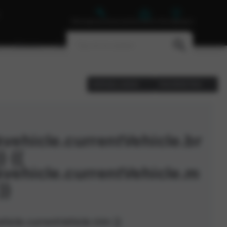
Werkplaatsafspraak
Vacatures
Vestigingen
Nieuws
Contact
VERGELIJKEN
FAVORIETEN
vehicle.currentVehicle.br
} {{
kvehicle.currentVehicle.m
}}
ehicle.currentVehicle.trim }}