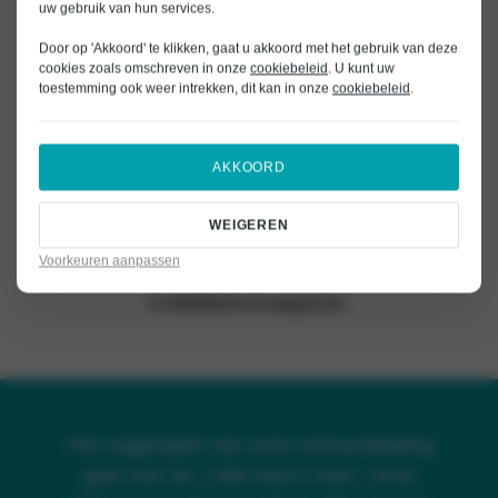
uw gebruik van hun services.
zich mee.
Door op 'Akkoord' te klikken, gaat u akkoord met het gebruik van deze
Met shortlease zakelijk geven we invulling
cookies zoals omschreven in onze
cookiebeleid
. U kunt uw
toestemming ook weer intrekken, dit kan in onze
cookiebeleid
.
aan een belangrijke maatschappelijke en
economische behoefte en dragen we bij
aan de continuïteit voor het bedrijfsleven.
AKKOORD
Het maakt niet uit of dit voor een dagdeel is
WEIGEREN
of voor een langere periode. Bij Bochane is
Voorkeuren aanpassen
er altijd wel een oplossing voor het
mobiliteitsvraagstuk.
“Het wagenpark van onze verhuurafdeling
gaat over de 1.000 auto’s heen. Onze