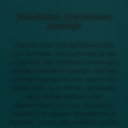
Voordelen shortlease
zakelijk
Wanneer je een auto bij Bochane kiest
voor shortlease, heb je geen lang termijn
verplichting. Een shortlease contract loopt
namelijk maximaal 24 maanden. Ook loop
je minder financieel risico en maak je een
goede indruk op uw klanten. Bij Bochane
krijg je namelijk altijd een jonge,
representatieve auto mee. Daarnaast is
onderhoud en reparatie inbegrepen bij de
leaseprijs. Je bent altijd verzekerd van een