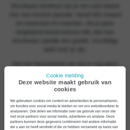
Shortlease betekent dat je een auto leaset
voor een kortere periode. Vanaf één maand
tot maximaal 24 maanden. Als je geen
langlopend leasecontract wilt, dan kan
shortlease zakelijk een goede, voordelige
optie voor je zijn.
Het kan bijvoorbeeld zijn dat er nog geen
vast contract is, of je wil een auto voor een
Cookie melding
werknemer die op projectbasis werkt.
Deze website maakt gebruik van
cookies
Zakelijk shortleasen is ook geschikt voor
startende zelfstandig ondernemers of voor
We gebruiken cookies om content en advertenties te personaliseren,
om functies voor social media te bieden en om ons websiteverkeer te
bepaalde functies waarvoor passend
analyseren. Ook delen we informatie over uw gebruik van onze site
vervoer noodzakelijk is. Shortlease zakelijk
met onze partners voor social media, adverteren en analyse. Deze
partners kunnen deze gegevens combineren met andere informatie
bij Bochane brengt diverse voordelen met
die u aan ze heeft verstrekt of die ze hebben verzameld op basis van