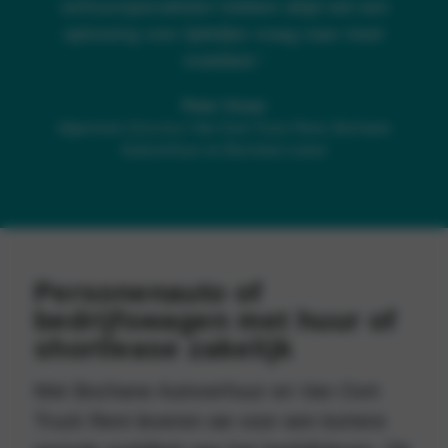
verhuurspecialisten hebben altijd wel een
oplossing voor tijdelijke vraag naar meer
mobiliteit.”
Peter Visser
Algemeen
Directeur
Van Oort Truck Rent, Bochane
Autoverhuur en Bochane Lease
Personenauto of
bedrijfswagen met huur of
shortlease zakelijk
Met Bochane Autoverhuur en Van Oort
Truck Rent leveren we voor een kortere