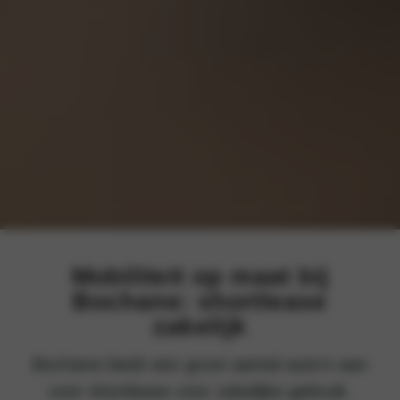
Mobiliteit op maat bij
Bochane: shortlease
zakelijk
Bochane biedt een groot aantal auto’s aan
voor shortlease voor zakelijke gebruik.