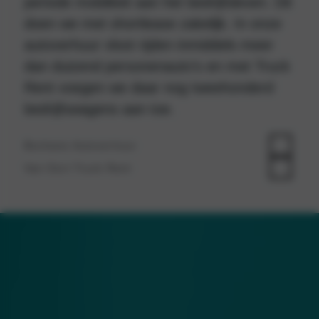
periode mobiliteit aan het bedrijfsleven. Dit
doen we met shortlease zakelijk. In onze
autoverhuur vloot rijden inmiddels meer
dan duizend personenauto’s en met Truck
Rent voegen we daar nog tweehonderd
bedrijfswagens aan toe.
Bochane Autoverhuur
Van Oort Truck Rent