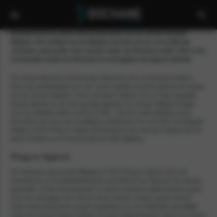
Renault heeft de prijzen bekend gemaakt van de nieuwe Renault
Mégane. Het aanbod van de Mégane bestaat uit zes verschillende
varianten, waaronder twee nieuwe onder het Business-label. Ook is het
vernieuwde model van Renault nu verkrijgbaar als plug-in hybride.
De nieuwe Business-uitvoeringen (Business Zen en Business Edition
One) zijn aantrekkelijk voor wie zowel zakelijk als privé gebruik wil maken
van de nieuwe Mégane. Deze varianten hebben een zo laag mogelijke
fiscale waarde en zijn dus gunstig geprijsd. De nieuwe Mégane begint
voor de zakelijke rijders al bij €23.490,- met een netto bijtelling vanaf
€154,69 in de vorm van de Mégane Hatchback TCe 115 GPF. De Mégane
Estate E-TECH Plug-in Hybrid 160 Business Zen met een uitstoot van 29
gram CO2/km is er al vanaf €206,04 netto bijtelling.
Plug-in Hybrid
De hierboven genoemde Mégane E-TECH Plug-in Hybrid 160 is de
nieuwkomer in het geëlektrificeerde assortiment van Renault. De nieuwe
generatie 1,6-liter benzinemotor is samen met twee elektromotoren goed
voor een vermogen van 160 pk. Deze motoren zorgen samen met de
multi-mode transmissie zonder koppeling voor een efficiënte aandrijflijn
onder de nieuwe Plug-in Hybrid. De twee elektromotoren halen hun kracht