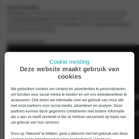
Volop beschikbaar
Wereldwijd is er veel aandacht voor de introductie van de nieuwe LEAF.
De
speciale preview
afgelopen November was dan ook druk bezocht.
Vanaf nu is de auto standaard te bewonderen en op afspraak beschikbaar
voor een proefrit bij Bochane.
Preview Nissan LEAF
Cookie melding
Deze website maakt gebruik van
cookies
We gebruiken cookies om content en advertenties te personaliseren,
om functies voor social media te bieden en om ons websiteverkeer te
analyseren. Ook delen we informatie over uw gebruik van onze site
met onze partners voor social media, adverteren en analyse. Deze
partners kunnen deze gegevens combineren met andere informatie
die u aan ze heeft verstrekt of die ze hebben verzameld op basis van
uw gebruik van hun services.
Door op 'Akkoord' te klikken, gaat u akkoord met het gebruik van deze