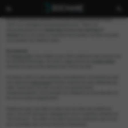
Na een spectaculaire preview is het zover: de baanbrekende Nissan
LEAF is nu verkrijgbaar bij Autobedrijf Bochane. Tijdens het
introductieweekend van
donderdag 15 tot en met zaterdag 17
februari
kunt u als eerste in Nederland kennismaken met deze innovatie
op het gebied van elektrisch rijden.
Revolutionair
De
Nissan LEAF
2.Zero Edition is een 100% elektrische auto voorzien van
de nieuwste technologie. De LEAF is uitgerust met een
40 kWh batterij
waarmee de auto op één lading tot wel 378 km ver rijdt.
De Nissan LEAF is in alle opzichten vooruitstrevend. Zo beschikt de auto
over autonome
rijtechnologie
ProPilot, waarmee de auto zelfstandig kan
rijden. Daarnaast is de auto voorzien van geavanceerde
veiligheidssystemen. Deze bewaken de veiligheid van de bestuurder én
die van de andere weggebruikers.
Elektrische auto’s zijn stiller en beter voor het milieu dan traditionele
auto’s. De LEAF stoot geen uitlaatgassen uit en is daardoor gelabeld als
‘Zero Emission’. Ten slotte is het rijden met deze elektrische auto tot vier
keer voordeliger dan met een benzine of dieselauto.